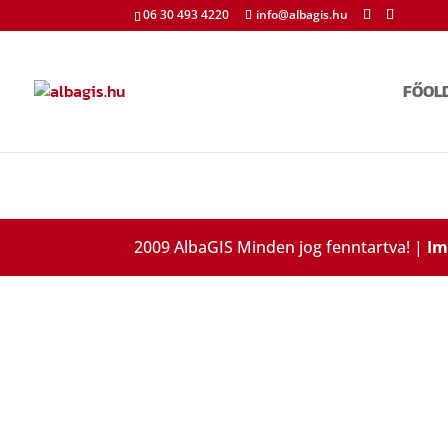
06 30 493 4220
info@albagis.hu
FŐOL
2009 AlbaGIS Minden jog fenntartva! |
Im