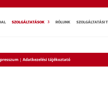
DAL
SZOLGÁLTATÁSOK
RÓLUNK
SZOLGÁLTATÁSI 
presszum
|
Adatkezelési tájékoztató