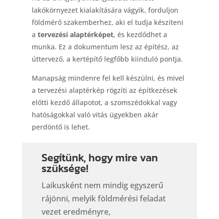
lakókörnyezet kialakítására vágyik, forduljon
földmérő szakemberhez, aki el tudja készíteni
a
tervezési alaptérképet
, és kezdődhet a
munka. Ez a dokumentum lesz az építész, az
úttervező, a kertépítő legfőbb kiinduló pontja.
Manapság mindenre fel kell készülni, és mivel
a tervezési alaptérkép rögzíti az építkezések
előtti kezdő állapotot, a szomszédokkal vagy
hatóságokkal való vitás ügyekben akár
perdöntő is lehet.
Segítünk, hogy mire van
szüksége!
Laikusként nem mindig egyszerű
rájönni, melyik földmérési feladat
vezet eredményre,