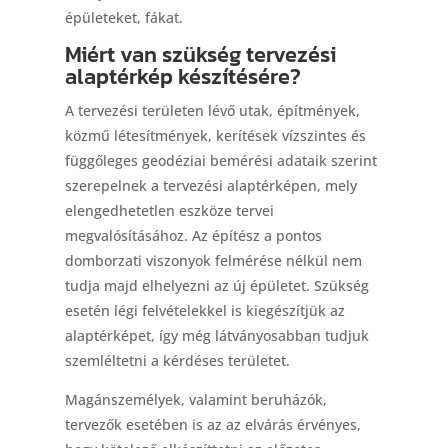
épületeket, fákat.
Miért van szükség tervezési
alaptérkép készítésére?
A tervezési területen lévő utak, építmények,
közmű létesítmények, kerítések vízszintes és
függőleges geodéziai bemérési adataik szerint
szerepelnek a tervezési alaptérképen, mely
elengedhetetlen eszköze tervei
megvalósításához. Az építész a pontos
domborzati viszonyok felmérése nélkül nem
tudja majd elhelyezni az új épületet. Szükség
esetén légi felvételekkel is kiegészítjük az
alaptérképet, így még látványosabban tudjuk
szemléltetni a kérdéses területet.
Magánszemélyek, valamint beruházók,
tervezők esetében is az az elvárás érvényes,