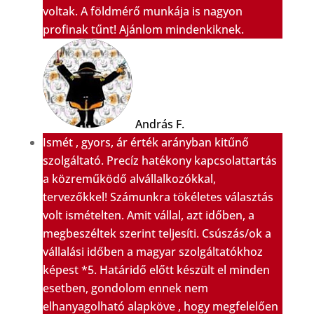
voltak. A földmérő munkája is nagyon
profinak tűnt! Ajánlom mindenkiknek.
András F.
Ismét , gyors, ár érték arányban kitűnő
szolgáltató. Precíz hatékony kapcsolattartás
a közreműködő alvállalkozókkal,
tervezőkkel! Számunkra tökéletes választás
volt ismételten. Amit vállal, azt időben, a
megbeszéltek szerint teljesíti. Csúszás/ok a
vállalási időben a magyar szolgáltatókhoz
képest *5. Határidő előtt készült el minden
esetben, gondolom ennek nem
elhanyagolható alapköve , hogy megfelelően