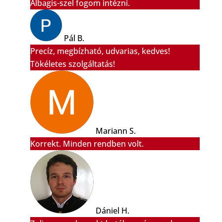
Albagis-szel fogom intézni.
Pál B.
Precíz, megbízható, udvarias, kedves!
Tökéletes szolgáltatás!
Mariann S.
Korrekt. Minden rendben volt.
Dániel H.