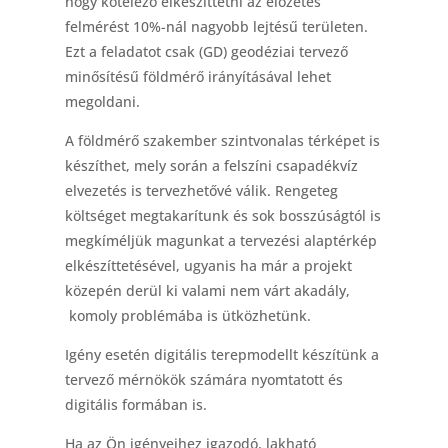
hogy kötelező elkészíttetni az előzetes
felmérést 10%-nál nagyobb lejtésű területen.
Ezt a feladatot csak (GD) geodéziai tervező
minősítésű földmérő irányításával lehet
megoldani.
A földmérő szakember szintvonalas térképet is
készíthet, mely során a felszíni csapadékvíz
elvezetés is tervezhetővé válik. Rengeteg
költséget megtakarítunk és sok bosszúságtól is
megkíméljük magunkat a tervezési alaptérkép
elkészíttetésével, ugyanis ha már a projekt
közepén derül ki valami nem várt akadály,
komoly problémába is ütközhetünk.
Igény esetén digitális terepmodellt készítünk a
tervező mérnökök számára nyomtatott és
digitális formában is.
Ha az Ön igényeihez igazodó, lakható