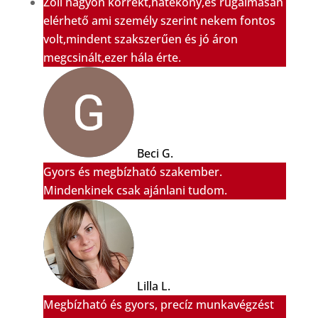
Zoli nagyon korrekt,hatékony,és rugalmasan
elérhető ami személy szerint nekem fontos
volt,mindent szakszerűen és jó áron
megcsinált,ezer hála érte.
Beci G.
Gyors és megbízható szakember.
Mindenkinek csak ajánlani tudom.
Lilla L.
Megbízható és gyors, precíz munkavégzést