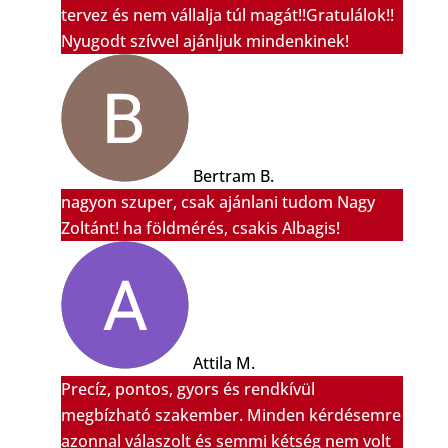
tervez és nem vállalja túl magát!!Gratulálok!!
Nyugodt szívvel ajánljuk mindenkinek!
Bertram B.
nagyon szuper, csak ajánlani tudom Nagy
Zoltánt! ha földmérés, csakis Albagis!
Attila M.
Precíz, pontos, gyors és rendkívül
megbízható szakember. Minden kérdésemre
azonnal válaszolt és semmi kétség nem volt