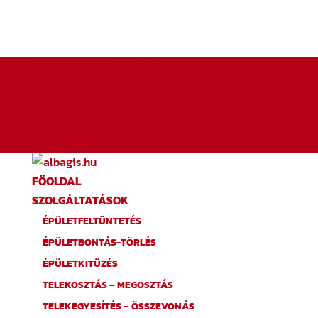
06 30 493 4220
info@albagis.hu
Facebook
Instagram
Facebook
Instagram
FŐOLDAL
SZOLGÁLTATÁSOK
ÉPÜLETFELTÜNTETÉS
ÉPÜLETBONTÁS-TÖRLÉS
ÉPÜLETKITŰZÉS
TELEKOSZTÁS – MEGOSZTÁS
TELEKEGYESÍTÉS – ÖSSZEVONÁS