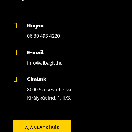
Hívjon

06 30 493 4220
E-mail

info@albagis.hu
Címünk

8000 Székesfehérvár
Királykút lnd. 1. II/3.
AJÁNLATKÉRÉS