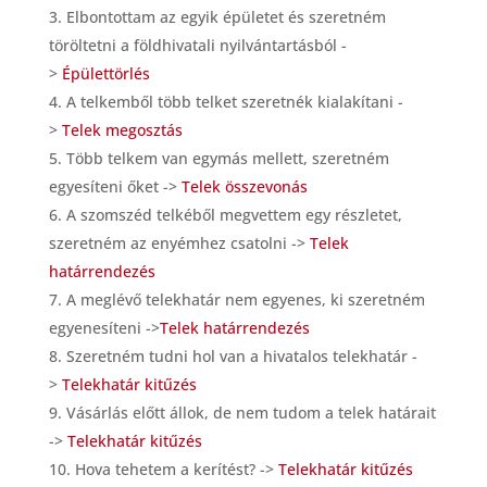
Elbontottam az egyik épületet és szeretném
töröltetni a földhivatali nyilvántartásból -
>
Épülettörlés
A telkemből több telket szeretnék kialakítani -
>
Telek megosztás
Több telkem van egymás mellett, szeretném
egyesíteni őket ->
Telek összevonás
A szomszéd telkéből megvettem egy részletet,
szeretném az enyémhez csatolni ->
Telek
határrendezés
A meglévő telekhatár nem egyenes, ki szeretném
egyenesíteni ->
Telek határrendezés
Szeretném tudni hol van a hivatalos telekhatár -
>
Telekhatár kitűzés
Vásárlás előtt állok, de nem tudom a telek határait
->
Telekhatár kitűzés
Hova tehetem a kerítést? ->
Telekhatár kitűzés