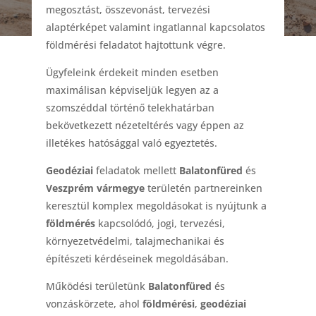
megosztást, összevonást, tervezési
alaptérképet valamint ingatlannal kapcsolatos
földmérési feladatot hajtottunk végre.
Ügyfeleink érdekeit minden esetben
maximálisan képviseljük legyen az a
szomszéddal történő telekhatárban
bekövetkezett nézeteltérés vagy éppen az
illetékes hatósággal való egyeztetés.
Geodéziai
feladatok mellett
Balatonfüred
és
Veszprém vármegye
területén partnereinken
keresztül komplex megoldásokat is nyújtunk a
földmérés
kapcsolódó, jogi, tervezési,
környezetvédelmi, talajmechanikai és
építészeti kérdéseinek megoldásában.
Működési területünk
Balatonfüred
és
vonzáskörzete, ahol
földmérési
,
geodéziai