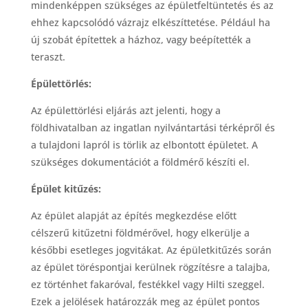
mindenképpen szükséges az épületfeltüntetés és az
ehhez kapcsolódó vázrajz elkészíttetése. Például ha
új szobát építettek a házhoz, vagy beépítették a
teraszt.
Épülettörlés:
Az épülettörlési eljárás azt jelenti, hogy a
földhivatalban az ingatlan nyilvántartási térképről és
a tulajdoni lapról is törlik az elbontott épületet. A
szükséges dokumentációt a földmérő készíti el.
Épület kitűzés:
Az épület alapját az építés megkezdése előtt
célszerű kitűzetni földmérővel, hogy elkerülje a
későbbi esetleges jogvitákat. Az épületkitűzés során
az épület töréspontjai kerülnek rögzítésre a talajba,
ez történhet fakaróval, festékkel vagy Hilti szeggel.
Ezek a jelölések határozzák meg az épület pontos