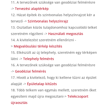
A tervezőnek szüksége van geodéziai felmérésre
->
Tervezési alaptérkép
Házat építek és szintvonalas helyszínrajzot kér a
tervező ->
Szintvonalas helyszínrajz
Osztatlan közös tulajdonomhoz kapcsolódó telket
szeretném rögzíteni ->
Használati megosztás
A kivitelezést szeretném ellenőrizni -
>
Megvalósulási térkép készítés
Elkészült az új telephely, szeretném egy térképen
látni ->
Telephely felmérés
A tervezőnek szüksége van geodéziai felmérésre
->
Geodéziai felmérés
Hívott a kivitelező, hogy ki kellene tűzni az épület
alapját ->
Épületalap kitűzés
Több telkem van egymás mellett, szeretném őket
egyesíteni majd újra megosztani->
Telekcsoport
újraosztás