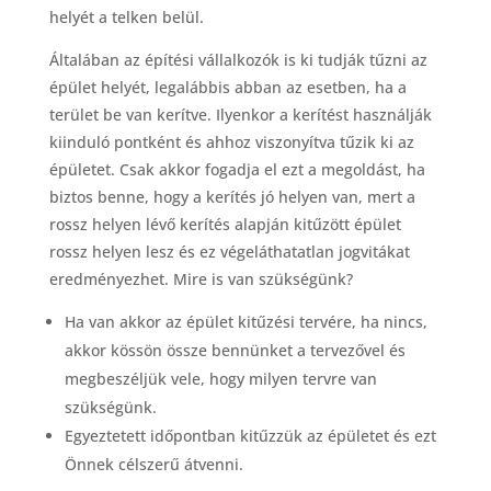
helyét a telken belül.
Általában az építési vállalkozók is ki tudják tűzni az
épület helyét, legalábbis abban az esetben, ha a
terület be van kerítve. Ilyenkor a kerítést használják
kiinduló pontként és ahhoz viszonyítva tűzik ki az
épületet. Csak akkor fogadja el ezt a megoldást, ha
biztos benne, hogy a kerítés jó helyen van, mert a
rossz helyen lévő kerítés alapján kitűzött épület
rossz helyen lesz és ez végeláthatatlan jogvitákat
eredményezhet. Mire is van szükségünk?
Ha van akkor az épület kitűzési tervére, ha nincs,
akkor kössön össze bennünket a tervezővel és
megbeszéljük vele, hogy milyen tervre van
szükségünk.
Egyeztetett időpontban kitűzzük az épületet és ezt
Önnek célszerű átvenni.