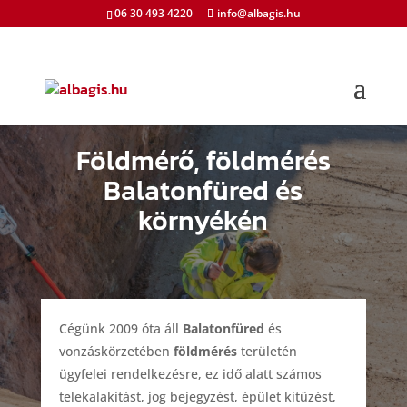
06 30 493 4220
info@albagis.hu
Földmérő, földmérés
Balatonfüred és
környékén
Cégünk 2009 óta áll
Balatonfüred
és
vonzáskörzetében
földmérés
területén
ügyfelei rendelkezésre, ez idő alatt számos
telekalakítást, jog bejegyzést, épület kitűzést,