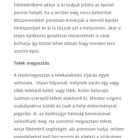
Földmérőként akkor is ki tudjuk jelölni az épület
pontos helyét, ha a terület még nincs bekerítve.
Műszereinkkel pontosan kimérjük a leendő épület
töréspontjait és ki is tűzzük azt a helyszínen, akár a
teljes építkezés geodéziai művezetését is ránk
bízhatja így biztos lehet abban hogy minden terv
szerint épül.
Telek megosztás
A telekmegosztás a telekalakítási eljárás egyik
változata. Olyan folyamat, melynek során egy vagy
több telekből kettő, vagy több, külön helyrajzi
számon szereplő telket alakítunk ki. Mindez szigorú
szabályokhoz kötött és csak a helyi önkormányzat
jegyzője, ill. az építésügyi hatóság bevonásával
valósítható meg. Ha szeretné megosztani telkét,
kérje földmérő segítségét, aki pontosan tudja, milyen
engedélyeket kell beszerezni és elvégzi a szükséges