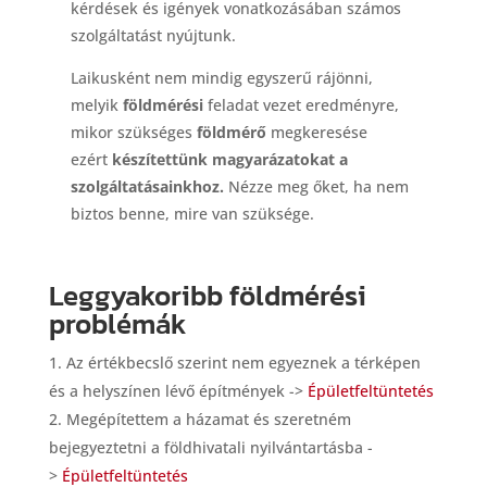
kérdések és igények vonatkozásában számos
szolgáltatást nyújtunk.
Laikusként nem mindig egyszerű rájönni,
melyik
földmérési
feladat vezet eredményre,
mikor szükséges
földmérő
megkeresése
ezért
készítettünk magyarázatokat a
szolgáltatásainkhoz.
Nézze meg őket, ha nem
biztos benne, mire van szüksége.
Leggyakoribb földmérési
problémák
Az értékbecslő szerint nem egyeznek a térképen
és a helyszínen lévő építmények ->
Épületfeltüntetés
Megépítettem a házamat és szeretném
bejegyeztetni a földhivatali nyilvántartásba -
>
Épületfeltüntetés