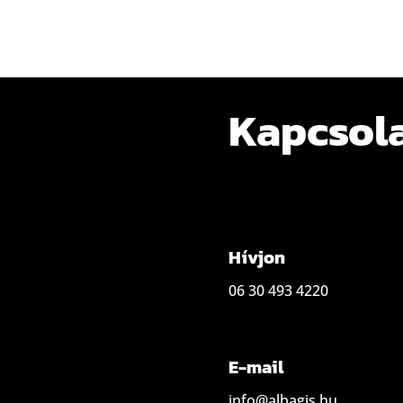
Kapcsol
Hívjon
06 30 493 4220
E-mail
info@albagis.hu