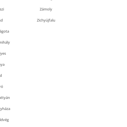
szi
Zámoly
sd
Zichyújfalu
ágota
mihály
lyes
nya
d
ró
ttyán
gyháza
ídvég