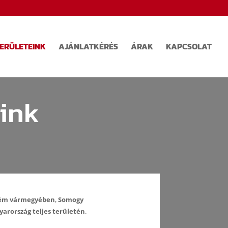
TERÜLETEINK
AJÁNLATKÉRÉS
ÁRAK
KAPCSOLAT
eink
ém vármegyében
,
Somogy
arország teljes területén
.