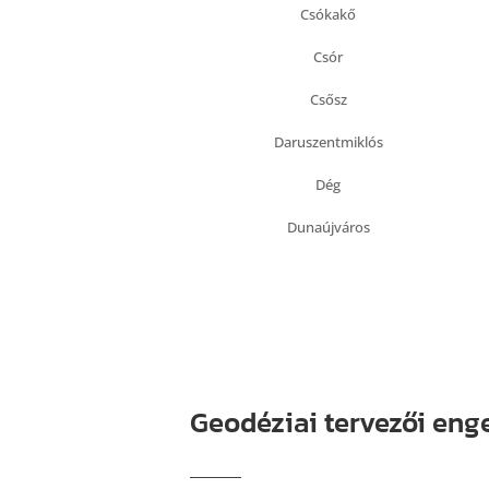
Csókakő
Csór
Csősz
Daruszentmiklós
Dég
Dunaújváros
Geodéziai tervezői eng