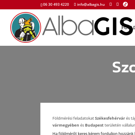
06 30 493 4220
info@albagis.hu
FŐOL
Szo
Földmérési feladatokat
Székesfehérvár
és t
vármegyében
és
Budapest
területén vállal
Ha földmérőt keres kérem forduljon hozzánk