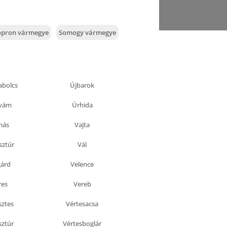
opron vármegye
Somogy vármegye
abolcs
Újbarok
avám
Úrhida
más
Vajta
sztúr
Vál
árd
Velence
res
Vereb
sztes
Vértesacsa
sztúr
Vértesboglár