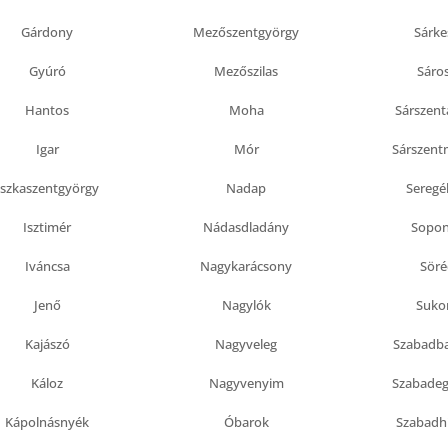
Gárdony
Mezőszentgyörgy
Sárke
Gyúró
Mezőszilas
Sáro
Hantos
Moha
Sárszent
Igar
Mór
Sárszent
Iszkaszentgyörgy
Nadap
Seregé
Isztimér
Nádasdladány
Sopo
Iváncsa
Nagykarácsony
Söré
Jenő
Nagylók
Suko
Kajászó
Nagyveleg
Szabadba
Káloz
Nagyvenyim
Szabade
Kápolnásnyék
Óbarok
Szabadh