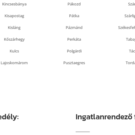
Kincsesbánya
Pákozd
Szá
Kisapostag
Pátka
Szárli
Kisláng
Pázmánd
Székesfe
Kőszárhegy
Perkáta
Taba
Kulcs
Polgárdi
Tác
Lajoskomárom
Pusztaegres
Tord
edély:
Ingatlanrendező