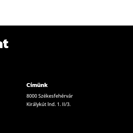
at
Címünk
8000 Székesfehérvár
Királykút lnd. 1. II/3.