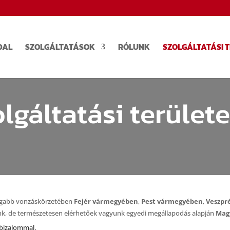
DAL
SZOLGÁLTATÁSOK
RÓLUNK
SZOLGÁLTATÁSI 
lgáltatási terület
ágabb vonzáskörzetében
Fejér vármegyében
,
Pest vármegyében
,
Veszpr
unk, de természetesen elérhetőek vagyunk egyedi megállapodás alapján
Magy
 bizalommal.