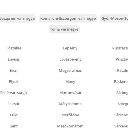
Veszprém vármegye
Komárom-Esztergom vármegye
Győr-Moson-S
Tolna vármegye
Előszállás
Lepsény
Pusztasz
Enying
Lovasberény
Puszt
Ercsi
Magyaralmás
Rácal
Etyek
Mány
Ráckere
Fehérvárcsurgó
Martonvásár
Sárbog
Felcsút
Mátyásdomb
Sáreg
Füle
Mezőfalva
Sárkere
Gánt
Mezőkomárom
Sárkere