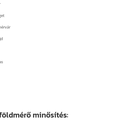
r
get
hérvár
jd
as
 földmérő minősítés: