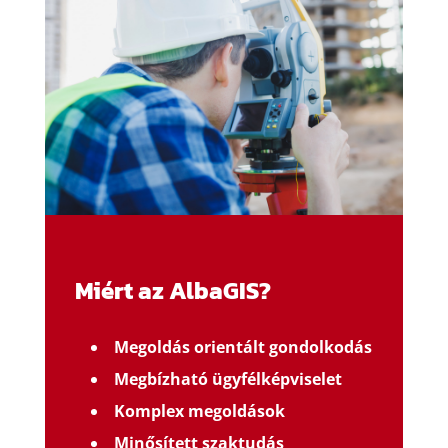
Miért az AlbaGIS?
Megoldás orientált gondolkodás
Megbízható ügyfélképviselet
Komplex megoldások
Minősített szaktudás