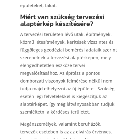
épületeket, fákat.
Miért van szükség tervezési
alaptérkép készítésére?
A tervezési területen lévő utak, építmények,
közmű létesítmények, kerítések vízszintes és
függőleges geodéziai bemérési adataik szerint
szerepelnek a tervezési alaptérképen, mely
elengedhetetlen eszköze tervei
megvalósításához. Az építész a pontos
domborzati viszonyok felmérése nélkül nem
tudja majd elhelyezni az új épületet. Szükség
esetén légi felvételekkel is kiegészítjük az
alaptérképet, így még látványosabban tudjuk
szemléltetni a kérdéses területet.
Magánszemélyek, valamint beruházók,
tervezők esetében is az az elvárás érvényes,