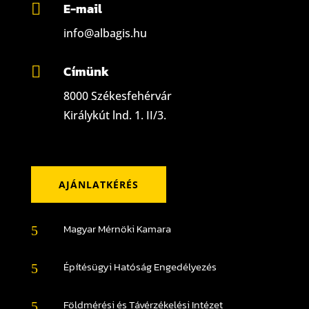
E-mail

info@albagis.hu
Címünk

8000 Székesfehérvár
Királykút lnd. 1. II/3.
AJÁNLATKÉRÉS
Magyar Mérnöki Kamara
5
Építésügyi Hatóság Engedélyezés
5
Földmérési és Távérzékelési Intézet
5