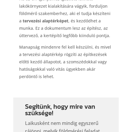
lakókörnyezet kialakítására vágyik, forduljon
földmérő szakemberhez, aki el tudja készíteni
a
tervezési alaptérképet
, és kezdődhet a
munka. Ez a dokumentum lesz az építész, az
úttervező, a kertépítő legfőbb kiinduló pontja.
Manapság mindenre fel kell készülni, és mivel
a tervezési alaptérkép rögzíti az építkezések
előtti kezdő állapotot, a szomszédokkal vagy
hatóságokkal való vitás ügyekben akár
perdöntő is lehet.
Segítünk, hogy mire van
szüksége!
Laikusként nem mindig egyszerű
rájönni, melyik földmérési feladat