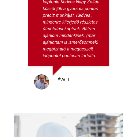
kaptunk! Kedves Nagy Zoltán
köszönjük a gyors és pontos
precíz munkáját. Kedves ,
mindenre kiterjedő részletes
útmutatást kaptunk. Bátran
ajánlom mindenkinek, (már
ajánlottam is ismerősömnek)
megbízható a megbeszélt
időpontot pontosan tartotta.
LÉVAI I.