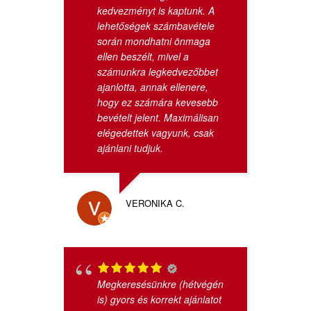
kedvezményt is kaptunk. A
lehetőségek számbavétele
során mondhatni önmaga
ellen beszélt, mivel a
számunkra legkedvezőbbet
ajanlotta, annak ellenere,
hogy ez számára kevesebb
bevételt jelent. Maximálisan
elégedettek vagyunk, csak
ajánlani tudjuk.
VERONIKA C.
Megkeresésünkre (hétvégén
is) gyors és korrekt ajánlatot