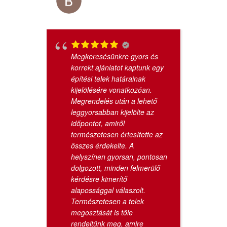
Megkeresésünkre gyors és
korrekt ajánlatot kaptunk egy
építési telek határainak
kijelölésére vonatkozóan.
Megrendelés után a lehető
leggyorsabban kijelölte az
időpontot, amiről
természetesen értesítette az
összes érdekelte. A
helyszínen gyorsan, pontosan
dolgozott, minden felmerülő
kérdésre kimerítő
alapossággal válaszolt.
Természetesen a telek
megosztását is tőle
rendeltünk meg, amire