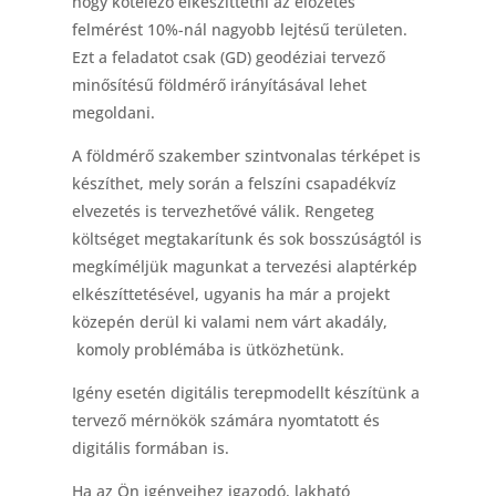
hogy kötelező elkészíttetni az előzetes
felmérést 10%-nál nagyobb lejtésű területen.
Ezt a feladatot csak (GD) geodéziai tervező
minősítésű földmérő irányításával lehet
megoldani.
A földmérő szakember szintvonalas térképet is
készíthet, mely során a felszíni csapadékvíz
elvezetés is tervezhetővé válik. Rengeteg
költséget megtakarítunk és sok bosszúságtól is
megkíméljük magunkat a tervezési alaptérkép
elkészíttetésével, ugyanis ha már a projekt
közepén derül ki valami nem várt akadály,
komoly problémába is ütközhetünk.
Igény esetén digitális terepmodellt készítünk a
tervező mérnökök számára nyomtatott és
digitális formában is.
Ha az Ön igényeihez igazodó, lakható