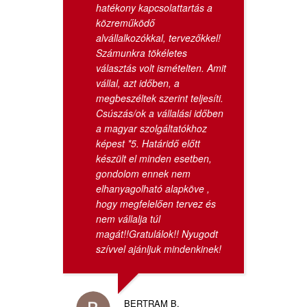
hatékony kapcsolattartás a
közreműködő
alvállalkozókkal, tervezőkkel!
Számunkra tökéletes
választás volt ismételten. Amit
vállal, azt időben, a
megbeszéltek szerint teljesíti.
Csúszás/ok a vállalási időben
a magyar szolgáltatókhoz
képest *5. Határidő előtt
készült el minden esetben,
gondolom ennek nem
elhanyagolható alapköve ,
hogy megfelelően tervez és
nem vállalja túl
magát!!Gratulálok!! Nyugodt
szívvel ajánljuk mindenkinek!
BERTRAM B.